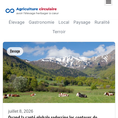
All
Bas carbone
Biodiversité
Économie circulaire
Élevage
Gastronomie
Local
Paysage
Ruralité
Terroir
Élevage
juillet 8, 2026
Quand la santé globale redessine les contours de