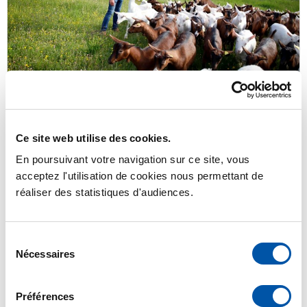
juillet 8, 2026
La chèvre revient toujours quand tout le reste disparaît
Ce site web utilise des cookies.
Claire Delfosse
Claire Delfosse est Professeure à l’Université
En poursuivant votre navigation sur ce site, vous
Lyon 2 et directrice du Laboratoire d’études
acceptez l'utilisation de cookies nous permettant de
rurales, elle étudie depuis vingt ans les liens
réaliser des statistiques d'audiences.
élevage, territoires et alimentation.
Lire l'article
Sélection
Nécessaires
du
consentement
Préférences
Élevage