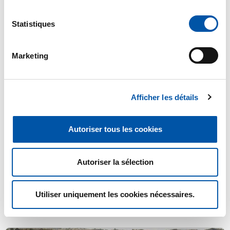
Statistiques
Marketing
Afficher les détails
avril 7, 2026
Il faut arrêter de courir derrière les crises sanitaires
Autoriser tous les cookies
Eric Cardinale
Et repenser l’élevage comme un écosystème
Autoriser la sélection
complexe interconnectant santé animale, santé
humaine et santé de l’environnement.
Lire l'article
Utiliser uniquement les cookies nécessaires.