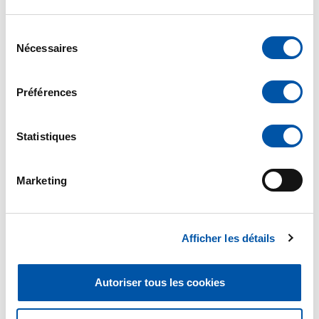
Votre adresse email
*
Sélection
Nécessaires
du
consentement
Préférences
Nature de votre demande :
Statistiques
Marketing
Le sujet de votre message
*
Afficher les détails
Autoriser tous les cookies
Votre message
*