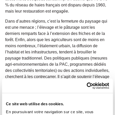
% du réseau de haies français ont disparu depuis 1960,
mais leur restauration est engagée.
Dans d’autres régions, c’est la fermeture du paysage qui
est une menace ; l’élevage et le pâturage sont les
derniers remparts face à l’extension des friches et de la
forêt. Enfin, alors que les agriculteurs sont de moins en
moins nombreux, l’étalement urbain, la diffusion de
l’habitat et les infrastructures, tendent à brouiller le
paysage traditionnel. Des politiques publiques (mesures
agri-environnementales de la PAC, programmes dédiés
des collectivités territoriales) ou des actions individuelles,
cherchent à les contrecarrer. Il s’agit de soutenir l’élevage
pour freiner la fermeture des paysages, de favoriser des
systèmes de production plus diversifiés (production «
100% à l’herbe », combinaisons agroécologiques des
troupeaux et des cultures…) ou de mobiliser des outils de
Ce site web utilise des cookies.
planification foncière pour préserver les terres de
En poursuivant votre navigation sur ce site, vous
l’urbanisation ou améliorer la qualité architecturale des