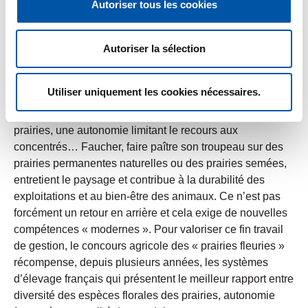
Autoriser tous les cookies
préoccupations que la société et apporte une réponse
aux risques naturels. Par ses actions, il donne ou
redonne une valeur à son territoire et contribue à attirer
Autoriser la sélection
une population permanente ou touristique à la recherche
d’une qualité de vie. Enfin, les pratiques pastorales
Utiliser uniquement les cookies nécessaires.
permettent un maintien de la biodiversité d’oiseaux,
rongeurs et insectes, le stockage de carbone dans les
prairies, une autonomie limitant le recours aux
concentrés… Faucher, faire paître son troupeau sur des
prairies permanentes naturelles ou des prairies semées,
entretient le paysage et contribue à la durabilité des
exploitations et au bien-être des animaux. Ce n’est pas
forcément un retour en arrière et cela exige de nouvelles
compétences « modernes ». Pour valoriser ce fin travail
de gestion, le concours agricole des « prairies fleuries »
récompense, depuis plusieurs années, les systèmes
d’élevage français qui présentent le meilleur rapport entre
diversité des espèces florales des prairies, autonomie