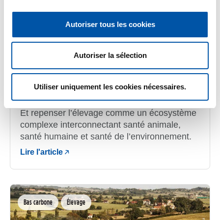
Autoriser tous les cookies
Autoriser la sélection
avril 7, 2026
Il faut arrêter de courir derrière les crises sanitaires
Utiliser uniquement les cookies nécessaires.
Eric Cardinale
Et repenser l’élevage comme un écosystème
complexe interconnectant santé animale,
santé humaine et santé de l’environnement.
Lire l'article
Bas carbone
Élevage