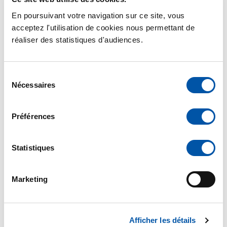
En poursuivant votre navigation sur ce site, vous
juillet 8, 2026
acceptez l'utilisation de cookies nous permettant de
La chèvre revient toujours quand tout le reste
réaliser des statistiques d'audiences.
disparaît
Claire Delfosse
Sélection
Claire Delfosse est Professeure à l’Université
Nécessaires
du
Lyon 2 et directrice du Laboratoire d’études
consentement
rurales, elle étudie depuis vingt ans les liens
élevage, territoires et alimentation.
Préférences
Lire l'article
Statistiques
Marketing
Élevage
Afficher les détails