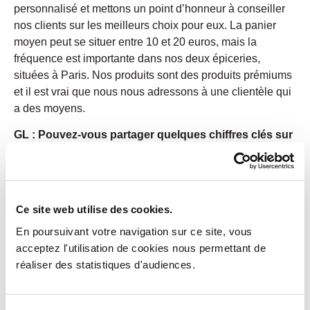
personnalisé et mettons un point d’honneur à conseiller
nos clients sur les meilleurs choix pour eux. La panier
moyen peut se situer entre 10 et 20 euros, mais la
fréquence est importante dans nos deux épiceries,
situées à Paris. Nos produits sont des produits prémiums
et il est vrai que nous nous adressons à une clientèle qui
a des moyens.
GL : Pouvez-vous partager quelques chiffres clés sur
votre entreprise ?
Alexis Roux de Bézieux : Actuellement, les épiceries
Causses emploient environ 20 personnes. En termes de
Ce site web utilise des cookies.
chiffre d’affaires, nous avons atteint environ 3,5 millions
d’euros l’année dernière. Les marges sur les produits
En poursuivant votre navigation sur ce site, vous
d’épicerie sont faibles, et je pense qu’il est temps de
acceptez l'utilisation de cookies nous permettant de
trouver des relais de croissance. J’ai décidé de parier sur
réaliser des statistiques d'audiences.
le développement du secteur traiteur, pour améliorer notre
rentabilité. Nous constatons une demande croissante