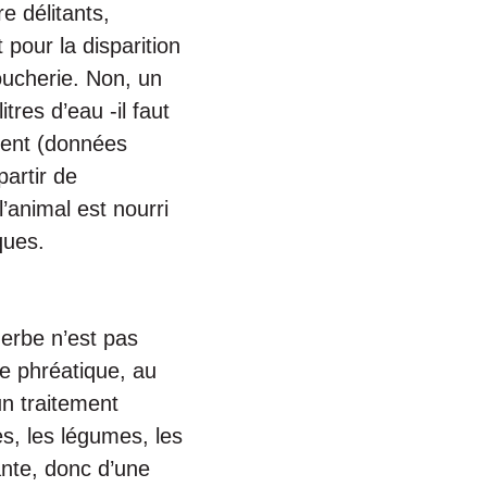
re délitants,
 pour la disparition
boucherie. Non, un
res d’eau -il faut
quent (données
partir de
’animal est nourri
ques.
herbe n’est pas
pe phréatique, au
un traitement
s, les légumes, les
lante, donc d’une