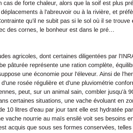
n cas de forte chaleur, alors que la soif est plus pr
 déplacements à l’abreuvoir ou à la rivière, et préfè
Contrainte qu’il ne subit pas si le sol où il se trouv
c des cornes, le bonheur est dans le pré…
es agricoles, dont certaines diligentées par l’INR
rbe pâturée représente une ration complète, équilib
suppose une économie pour l’éleveur. Ainsi de l’he
t d’une rosée régulière et d’une pluviométrie con
ennes, peut, sur un animal sain, combler jusqu’à 
ns certaines situations, une vache évoluant en z
e 10 litres d’eau par jour tant elle est hydratée pa
ne vache nourrie au maïs ensilé voit ses besoins e
Il est acquis que sous ses formes conservées, telle