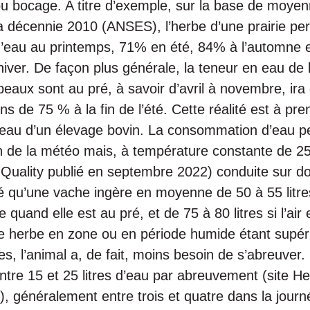
u bocage. A titre d’exemple, sur la base de moyen
 la décennie 2010 (ANSES), l’herbe d’une prairie p
eau au printemps, 71% en été, 84% à l’automne e
iver. De façon plus générale, la teneur en eau de l
peaux sont au pré, à savoir d’avril à novembre, ir
s de 75 % à la fin de l’été. Cette réalité est à p
’eau d’un élevage bovin. La consommation d’eau pe
ion de la météo mais, à température constante de 2
 Quality publié en septembre 2022) conduite sur d
é qu’une vache ingère en moyenne de 50 à 55 litres
quand elle est au pré, et de 75 à 80 litres si l’air 
e herbe en zone ou en période humide étant supér
ues, l’animal a, de fait, moins besoin de s’abreuve
ntre 15 et 25 litres d’eau par abreuvement (site H
, généralement entre trois et quatre dans la journée