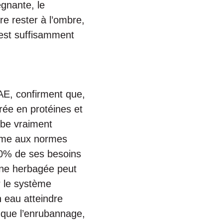
égnante, le
re rester à l’ombre,
e est suffisamment
AE, confirment que,
rée en protéines et
rbe vraiment
forme aux normes
90% de ses besoins
one herbagée peut
r le système
n eau atteindre
s que l’enrubannage,