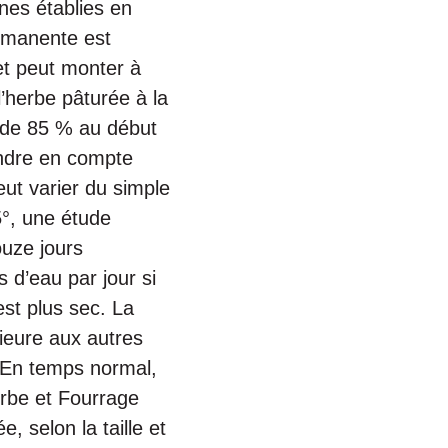
nes établies en
ermanente est
t peut monter à
’herbe pâturée à la
a de 85 % au début
rendre en compte
ut varier du simple
5°, une étude
ouze jours
 d’eau par jour si
est plus sec. La
ieure aux autres
r. En temps normal,
erbe et Fourrage
, selon la taille et