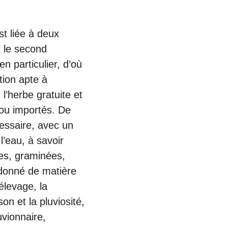
est liée à deux
, le second
n particulier, d’où
tion apte à
l’herbe gratuite et
 ou importés. De
cessaire, avec un
l’eau, à savoir
ntes, graminées,
donné de matière
élevage, la
n et la pluviosité,
uvionnaire,