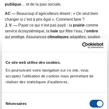
publique
… et de la paix sociale.
AC —
Beaucoup d’agriculteurs disent : « On veut bien
changer si c’est à prix égal ». Comment faire ?
J. V. —
Payer ce qui n’est pas payé : la
prairie
comme
service écosystémique, la
haie
qui filtre l’eau, l’
ombre
qui protège. Assurances
climatiques
adaptées, soutien
au
remplacement
et aux
astreintes
, investissements
pour l’
énergie
(panneaux sur toitures, méthanisation
raisonnée). Et surtout, des
contrats
d’achat pluriannuels
avec restauration collective et grandes entreprises. Ce
Ce site web utilise des cookies.
sont des outils simples, lisibles.
En poursuivant votre navigation sur ce site, vous
AC —
Qui doit porter cette révolution : Bruxelles, Paris,
acceptez l'utilisation de cookies nous permettant de
ou les régions ?
réaliser des statistiques d'audiences.
J. V. —
Les trois, mais avec un
lead régional
. L’Europe
fixe le cadre, l’État finance et arbitre, la
région
organise
Sélection
par
bassin de vie
. Arrêtons la moyenne nationale qui
Nécessaires
du
écrase tout.