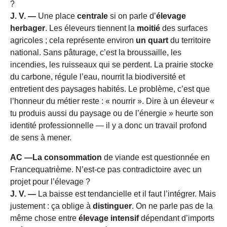
?
J. V. —
Une place
centrale
si on parle d’
élevage
herbager
. Les éleveurs tiennent la
moitié
des surfaces
agricoles ; cela représente environ
un quart
du territoire
national. Sans pâturage, c’est la broussaille, les
incendies, les ruisseaux qui se perdent. La prairie stocke
du carbone, régule l’eau, nourrit la biodiversité et
entretient des paysages habités. Le problème, c’est que
l’honneur du métier reste : « nourrir ». Dire à un éleveur «
tu produis aussi du paysage ou de l’énergie » heurte son
identité professionnelle — il y a donc un travail profond
de sens à mener.
AC —La consommation
de viande est questionnée en
Francequatrième. N’est-ce pas contradictoire avec un
projet pour l’élevage ?
J. V. —
La baisse est tendancielle et il faut l’intégrer. Mais
justement : ça oblige à
distinguer
. On ne parle pas de la
même chose entre
élevage intensif
dépendant d’imports